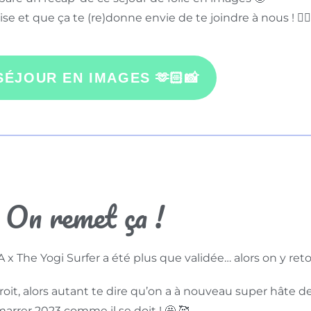
se et que ça te (re)donne envie de te joindre à nous ! ❤️‍🔥
SÉJOUR EN IMAGES 🫶🏻📸
On remet ça !
x The Yogi Surfer a été plus que validée… alors on y reto
t, alors autant te dire qu’on a à nouveau super hâte de
arrer 2023 comme il se doit ! 🤩 🥰