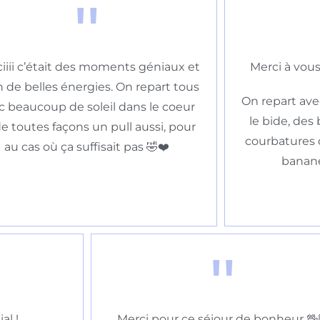
"
iiii c’était des moments géniaux et
Merci à vous
n de belles énergies. On repart tous
On repart ave
c beaucoup de soleil dans le coeur
le bide, des
de toutes façons un pull aussi, pour
courbatures 
au cas où ça suffisait pas 🤣❤️
banane
"
al !
Merci pour ce séjour de bonheur 🖖