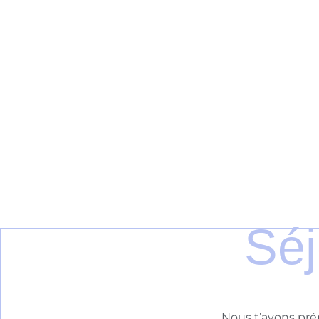
Séj
Nous t’avons prép