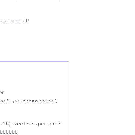
op cooooool !
er
e tu peux nous croire !)
 2h) avec les supers profs
‍♀️🏄🏻‍♂️