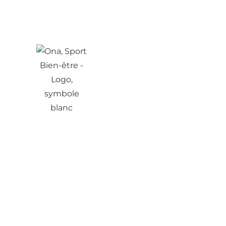
SÉJOURS
SOUVENIRS
AVIS 💜
Yogi Surfer – Tamr