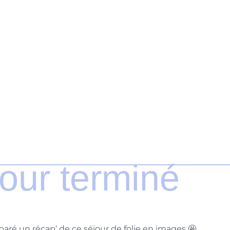
our terminé
aré un récap’ de ce séjour de folie en images 🤩