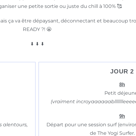
ganiser une petite sortie ou juste du chill à 100% 🥰
, mais ça va être dépaysant, déconnectant et beaucoup tr
READY ?! 😬
⬇️ ⬇️ ⬇️
JOUR 2
8h
Petit déjeun
(vraiment incroyaaaaaabllllllleeeee
9h
es alentours,
Départ pour une session surf (environ
de The Yogi Surfer. 🏄🏼