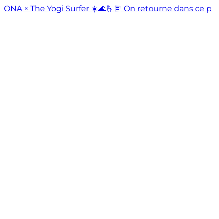
ONA × The Yogi Surfer ☀️🌊🫰🏻 On retourne dans ce p