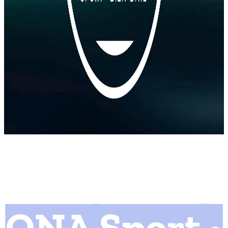
ONA Sport •