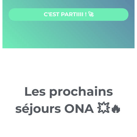
C'EST PARTIIII ! 🚀
Les prochains
séjours ONA 💥🔥