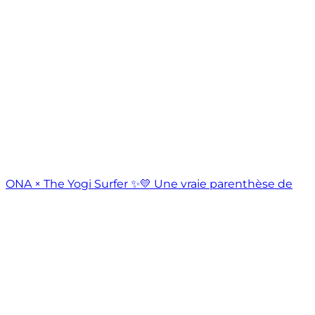
ONA × The Yogi Surfer ✨️💛 Une vraie parenthèse de