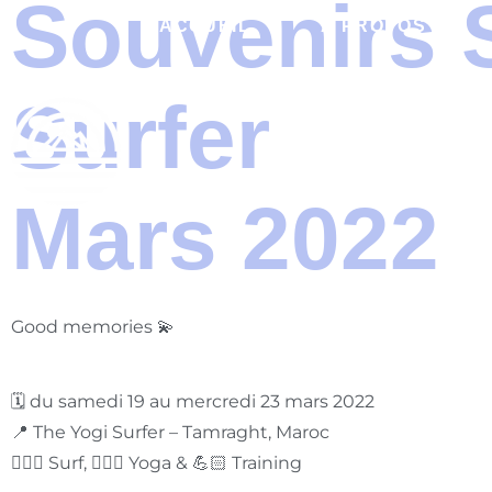
Souvenirs 
ACCUEIL
À PROPOS
Surfer
Mars 2022
Good memories 💫
🗓 du samedi 19 au mercredi 23 mars 2022
📍 The Yogi Surfer – Tamraght, Maroc
🏄🏻‍♂️ Surf, 🧘🏼‍♀️ Yoga & 💪🏻 Training