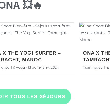
 ONA 💥🔥
 X THE YOGI SURFER –
ONA X TH
MRAGHT, MAROC
TAMRAGH
ng, surf & yoga - 13 au 19 janv. 2024
Training, surf & 
OIR TOUS LES SÉJOURS