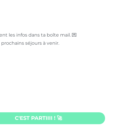
t les infos dans ta boîte mail. 💌
 prochains séjours à venir.
 recevoir des emails de la part de ONA 💕
C'EST PARTIIII ! 🚀